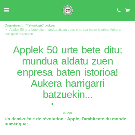
Ongi etorri:
"Teknologia" txokoa
Applek 50 urte bete ditu: mundua aldatu zuen enpresa baten istorioa! Aukera
harrigarri batzuekin...
Applek 50 urte bete ditu:
mundua aldatu zuen
enpresa baten istorioa!
Aukera harrigarri
batzuekin...
02
Apr
Un demi-siècle de révolution : Apple, l'architecte du monde
numérique: