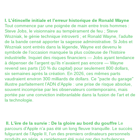
I. L’étincelle initiale et l’erreur historique de Ronald Wayne
Tout commence par une poignée de main entre trois hommes :
Steve Jobs, le visionnaire au tempérament de feu ; Steve
Wozniak, le génie technique introverti ; et Ronald Wayne, l’adulte
de la bande censé apporter la sagesse administrative. Si Jobs et
Wozniak sont entrés dans la légende, Wayne est devenu le
symbole de l’occasion manquée la plus coûteuse de l’histoire
industrielle. Inquiet des risques financiers — Jobs ayant tendance
à dépenser de l'argent qu'ils n'avaient pas encore — Wayne
revend ses parts (10 % du capital) pour seulement 800 dollars,
six semaines après la création. En 2026, ces mêmes parts
vaudraient environ 300 milliards de dollars. Ce "pacte du garage"
illustre parfaitement l'ADN d'Apple : une prise de risque absolue,
souvent incomprise par les observateurs contemporains, mais
portée par une conviction inébranlable dans la fusion de l'art et de
la technologie.
II. L'ère de la survie : De la gloire au bord du gouffre
Le
parcours d'Apple n'a pas été un long fleuve tranquille. Le succès
fulgurant de l'Apple II, l'un des premiers ordinateurs personnels
produits en série, a rapidement été suivi par des turbulences