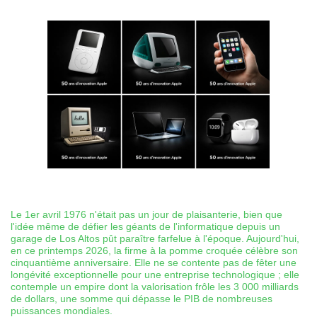
Le 1er avril 1976 n'était pas un jour de plaisanterie, bien que
l'idée même de défier les géants de l'informatique depuis un
garage de Los Altos pût paraître farfelue à l'époque. Aujourd'hui,
en ce printemps 2026, la firme à la pomme croquée célèbre son
cinquantième anniversaire. Elle ne se contente pas de fêter une
longévité exceptionnelle pour une entreprise technologique ; elle
contemple un empire dont la valorisation frôle les 3 000 milliards
de dollars, une somme qui dépasse le PIB de nombreuses
puissances mondiales.