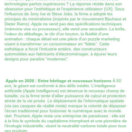
technologies parfois supérieures ? La réponse réside dans son
obsession pour l'esthétique et l'expérience utilisateur (UX). Sous
l'influence de Jony Ive et Steve Jobs, la firme a adopté les
principes du minimalisme (inspirés par le mouvement Bauhaus et
Dieter Rams). Apple ne vend pas des spécifications techniques
(mémoire vive ou processeur), elle vend une sensation. La boîte,
l'odeur du déballage, le clic d'un bouton, la fluidité d'une
animation : chaque détail est une pièce d'un puzzle marketing
visant à transformer un consommateur en "fidèle". Cette
esthétique a forcé l'industrie entière, des constructeurs
automobiles aux fabricants d'électroménager, à épurer leurs
designs pour paraître "modernes".
Apple en 2026 : Entre héritage et nouveaux horizons
À 50
ans, le géant est confronté à des défis inédits. L'intelligence
artificielle (Apple Intelligence) est devenue le nouveau champ de
bataille, où la firme tente d'allier puissance de calcul et protection
stricte de la vie privée. Le déploiement de l'informatique spatiale
(via ses casques de réalité mixte) marque la volonté de dépasser
l'écran traditionnel pour fusionner le numérique avec le monde
réel. Pourtant, Apple reste une entreprise de paradoxes : elle est
à la fois le symbole du capitalisme triomphant et une pionnière de
l'écologie industrielle, visant la neutralité carbone totale pour tous
ses produits.