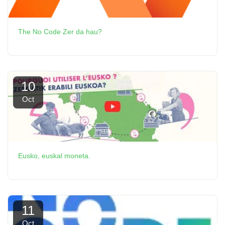
The No Code Zer da hau?
10
Oct
Eusko, euskal moneta.
11
Oct