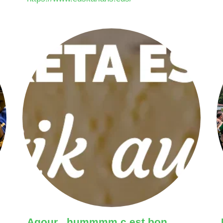
Agour , hummmm c est bon