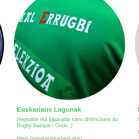
Euskarians Lagunak
Hegoalde eta Ipparalde sans distinctions du
Rugby Basque ! Ondo ;)
https://www.euskarians.eus/