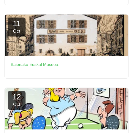
11
Oct
Baionako Euskal Museoa.
12
Oct