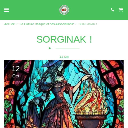
Accueil:
La Culture Basque et nos Associations:
SORGINAK !
SORGINAK !
12
Oct
12
Oct