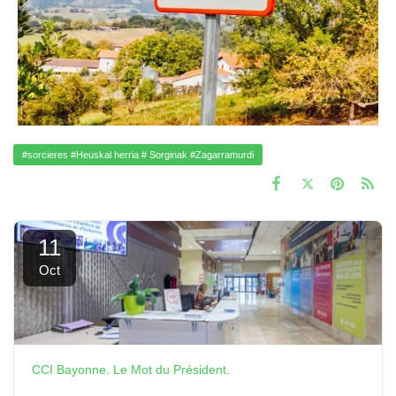
#sorcieres #Heuskal herria # Sorginak #Zagarramurdi
11
Oct
CCI Bayonne. Le Mot du Président.