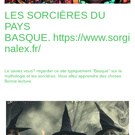
LES SORCIÈRES DU
PAYS
BASQUE.
https://www.sorgi
nalex.fr/
Le saviez vous? regarder ce site typiquement "Basque" sur la
mythologie et les sorcières. Vous allez apprendre des choses.
Bonne lecture.