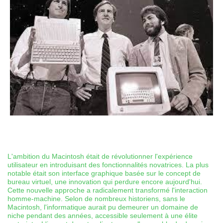
L'ambition du Macintosh était de révolutionner l'expérience
utilisateur en introduisant des fonctionnalités novatrices. La plus
notable était son interface graphique basée sur le concept de
bureau virtuel, une innovation qui perdure encore aujourd'hui.
Cette nouvelle approche a radicalement transformé l'interaction
homme-machine. Selon de nombreux historiens, sans le
Macintosh, l'informatique aurait pu demeurer un domaine de
niche pendant des années, accessible seulement à une élite